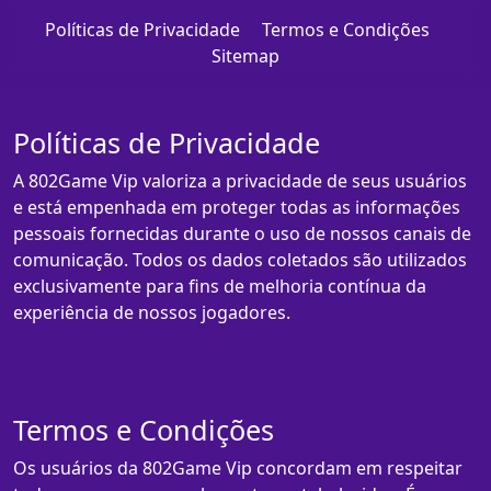
Políticas de Privacidade
Termos e Condições
Sitemap
Políticas de Privacidade
A 802Game Vip valoriza a privacidade de seus usuários
e está empenhada em proteger todas as informações
pessoais fornecidas durante o uso de nossos canais de
comunicação. Todos os dados coletados são utilizados
exclusivamente para fins de melhoria contínua da
experiência de nossos jogadores.
Termos e Condições
Os usuários da 802Game Vip concordam em respeitar