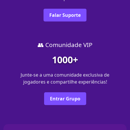
Falar Suporte
👥 Comunidade VIP
1000+
Junte-se a uma comunidade exclusiva de
jogadores e compartilhe experiências!
Entrar Grupo