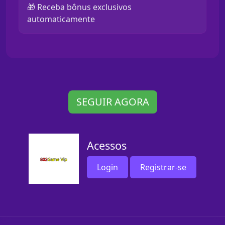
🎁 Receba bônus exclusivos
automaticamente
SEGUIR AGORA
Acessos
Login
Registrar-se