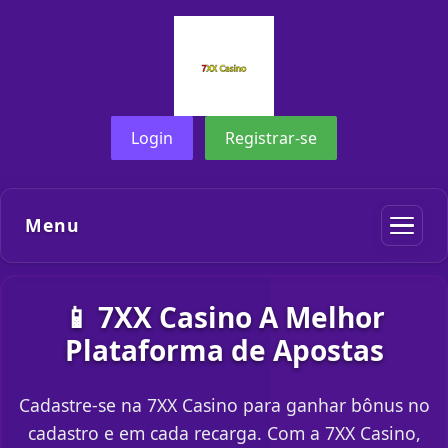
Login
Registrar-se
Menu
📱 7XX Casino A Melhor
Plataforma de Apostas
Cadastre-se na 7XX Casino para ganhar bônus no
cadastro e em cada recarga. Com a 7XX Casino,