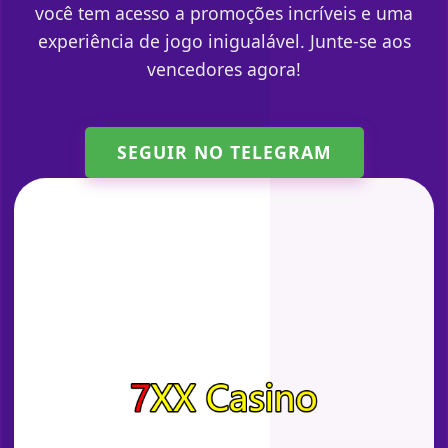
você tem acesso a promoções incríveis e uma
experiência de jogo inigualável. Junte-se aos
vencedores agora!
SEGUIR NO TELEGRAM