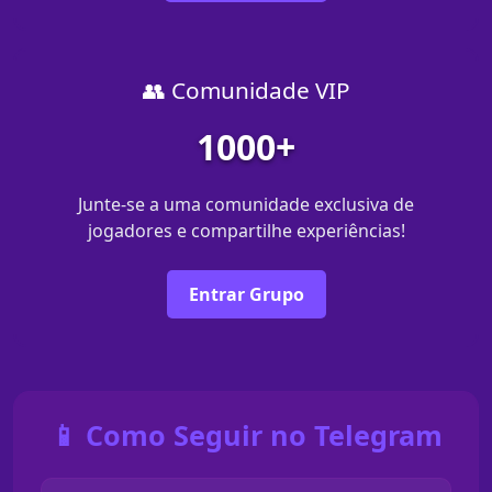
👥 Comunidade VIP
1000+
Junte-se a uma comunidade exclusiva de
jogadores e compartilhe experiências!
Entrar Grupo
📱 Como Seguir no Telegram