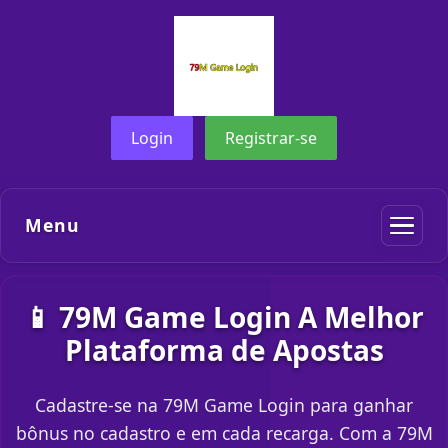
Login
Registrar-se
Menu
📱 79M Game Login A Melhor
Plataforma de Apostas
Cadastre-se na 79M Game Login para ganhar
bônus no cadastro e em cada recarga. Com a 79M