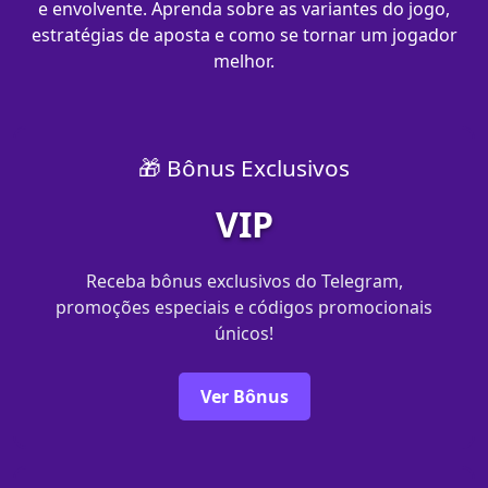
e envolvente. Aprenda sobre as variantes do jogo,
estratégias de aposta e como se tornar um jogador
melhor.
🎁 Bônus Exclusivos
VIP
Receba bônus exclusivos do Telegram,
promoções especiais e códigos promocionais
únicos!
Ver Bônus