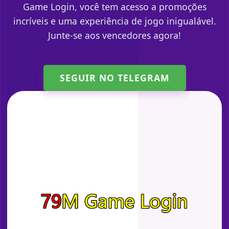
Game Login, você tem acesso a promoções
incríveis e uma experiência de jogo inigualável.
Junte-se aos vencedores agora!
SEGUIR NO TELEGRAM