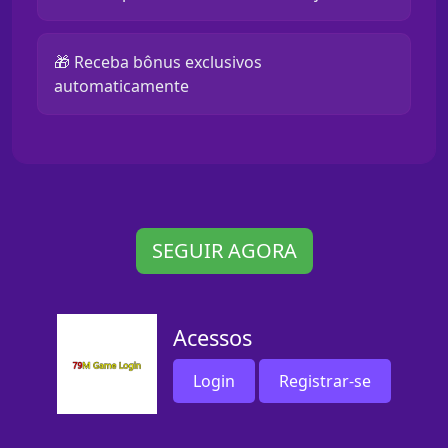
🎁 Receba bônus exclusivos
automaticamente
SEGUIR AGORA
Acessos
Login
Registrar-se