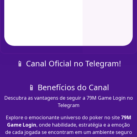
📱 Canal Oficial no Telegram!
📱 Benefícios do Canal
Descubra as vantagens de seguir a 79M Game Login no
Telegram
Explore o emocionante universo do poker no site
79M
Game Login
, onde habilidade, estratégia e a emoção
de cada jogada se encontram em um ambiente seguro