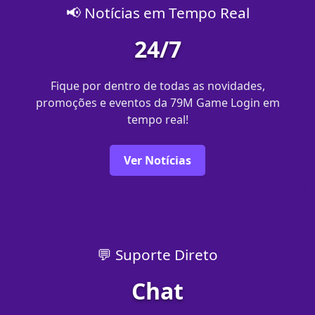
📢 Notícias em Tempo Real
24/7
Fique por dentro de todas as novidades,
promoções e eventos da 79M Game Login em
tempo real!
Ver Notícias
💬 Suporte Direto
Chat