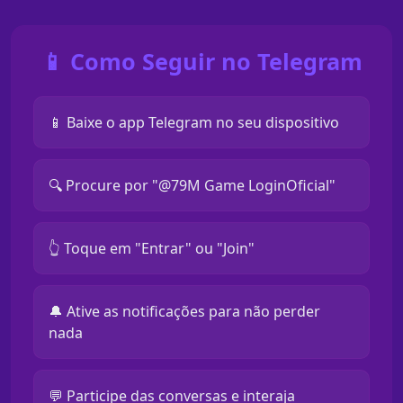
📱 Como Seguir no Telegram
📱 Baixe o app Telegram no seu dispositivo
🔍 Procure por "@79M Game LoginOficial"
👆 Toque em "Entrar" ou "Join"
🔔 Ative as notificações para não perder
nada
💬 Participe das conversas e interaja