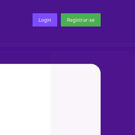
Login
Registrar-se