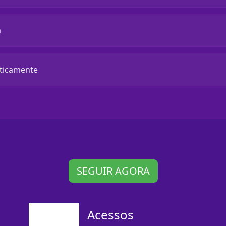
a
aticamente
SEGUIR AGORA
Acessos