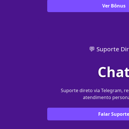
Ver Bônus
💬 Suporte Di
Cha
Suporte direto via Telegram, r
atendimento persona
Falar Suport