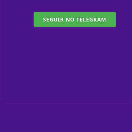
SEGUIR NO TELEGRAM