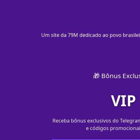
Um site da 79M dedicado ao povo brasilei
🎁 Bônus Exclu
VIP
Receba bônus exclusivos do Telegra
e códigos promocionai