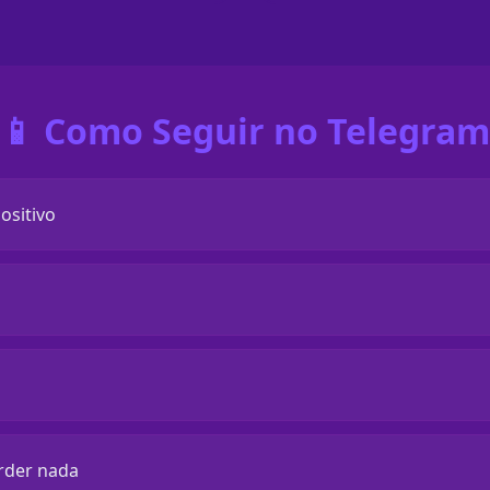
📱 Como Seguir no Telegram
ositivo
erder nada