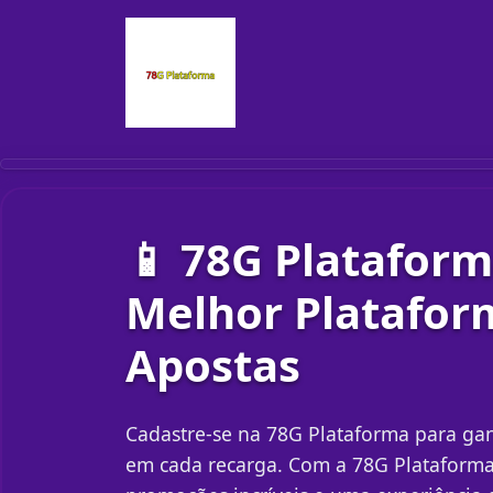
📱 78G Plataform
Melhor Platafor
Apostas
Cadastre-se na 78G Plataforma para ga
em cada recarga. Com a 78G Plataforma