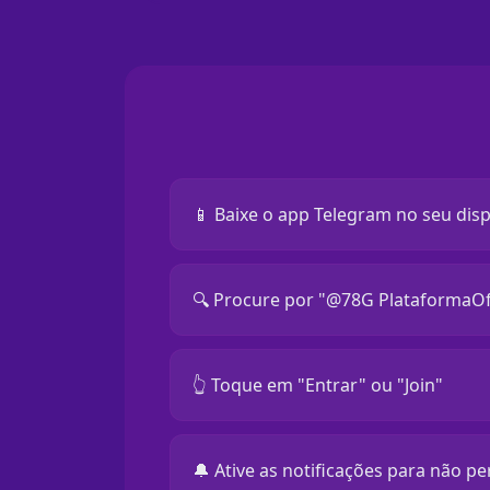
📱 Baixe o app Telegram no seu disp
🔍 Procure por "@78G PlataformaOfi
👆 Toque em "Entrar" ou "Join"
🔔 Ative as notificações para não p