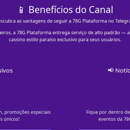
📱 Benefícios do Canal
scubra as vantagens de seguir a 78G Plataforma no Teleg
eiros, a 78G Plataforma entrega serviço de alto padrão — a
cassino estilo paraíso exclusivo para seus usuários.
sivos
📢 Notí
m, promoções especiais
Fique por dentro d
s únicos!
eventos da 78