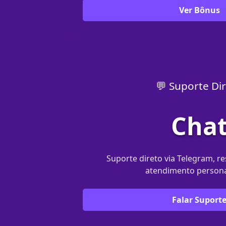
Ver Bônus
💬 Suporte Di
Cha
Suporte direto via Telegram, r
atendimento persona
Falar Suport