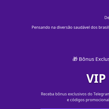
De
Pensando na diversão saudável dos brasil
🎁 Bônus Exclu
VIP
Receba bônus exclusivos do Telegra
e códigos promocionai