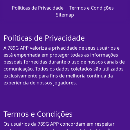
Políticas de Privacidade
Termos e Condições
Sitemap
Políticas de Privacidade
A 789G APP valoriza a privacidade de seus usuários e
está empenhada em proteger todas as informações
pessoais fornecidas durante o uso de nossos canais de
comunicação. Todos os dados coletados são utilizados
exclusivamente para fins de melhoria contínua da
experiência de nossos jogadores.
Termos e Condições
Os usuários da 789G APP concordam em respeitar