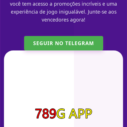
você tem acesso a promoções incríveis e uma
experiência de jogo inigualável. Junte-se aos
vencedores agora!
SEGUIR NO TELEGRAM