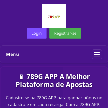
Login
Registrar-se
Menu
📱 789G APP A Melhor
Plataforma de Apostas
Cadastre-se na 789G APP para ganhar bônus no
cadastro e em cada recarga. Com a 789G APP,