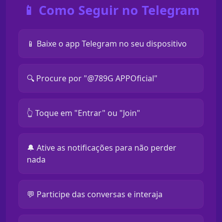
📱 Como Seguir no Telegram
📱 Baixe o app Telegram no seu dispositivo
🔍 Procure por "@789G APPOficial"
👆 Toque em "Entrar" ou "Join"
🔔 Ative as notificações para não perder
nada
💬 Participe das conversas e interaja