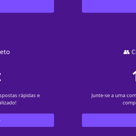
reto
👥 
t
espostas rápidas e
Junte-se a uma com
lizado!
compa
e