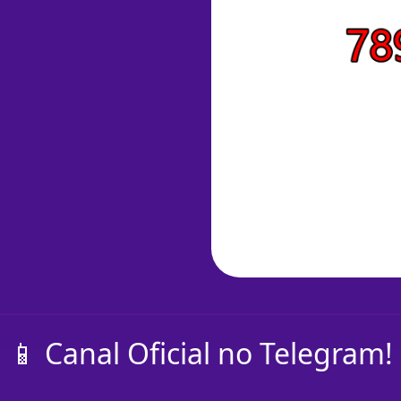
📱 Canal Oficial no Telegram!