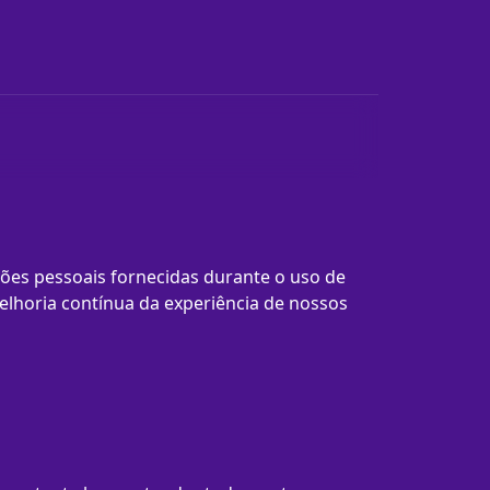
ões pessoais fornecidas durante o uso de
elhoria contínua da experiência de nossos