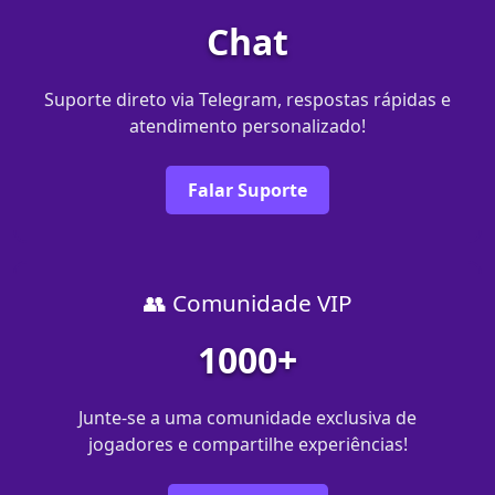
Chat
Suporte direto via Telegram, respostas rápidas e
atendimento personalizado!
Falar Suporte
👥 Comunidade VIP
1000+
Junte-se a uma comunidade exclusiva de
jogadores e compartilhe experiências!