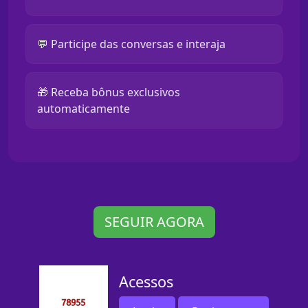
💬 Participe das conversas e interaja
🎁 Receba bônus exclusivos
automaticamente
SEGUIR AGORA
Acessos