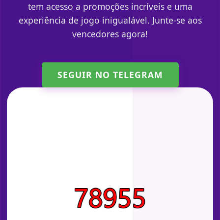
tem acesso a promoções incríveis e uma
experiência de jogo inigualável. Junte-se aos
vencedores agora!
SEGUIR NO TELEGRAM