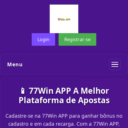
Login
Registrar-se
Menu
📱 77Win APP A Melhor
Plataforma de Apostas
Cadastre-se na 77Win APP para ganhar bônus no
cadastro e em cada recarga. Com a 77Win APP,