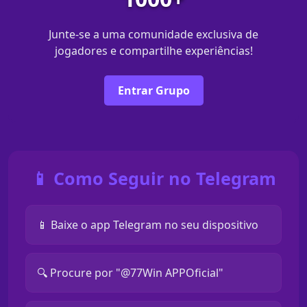
Junte-se a uma comunidade exclusiva de
jogadores e compartilhe experiências!
Entrar Grupo
📱 Como Seguir no Telegram
📱 Baixe o app Telegram no seu dispositivo
🔍 Procure por "@77Win APPOficial"