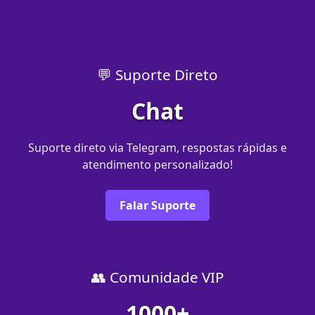
💬 Suporte Direto
Chat
Suporte direto via Telegram, respostas rápidas e
atendimento personalizado!
Falar Suporte
👥 Comunidade VIP
1000+