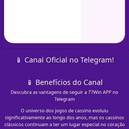
📱 Canal Oficial no Telegram!
📱 Benefícios do Canal
Descubra as vantagens de seguir a 77Win APP no
Telegram
O universo dos jogos de cassino evoluiu
significativamente ao longo dos anos, mas os cassinos
clássicos continuam a ter um lugar especial no coração