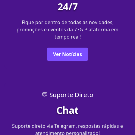
24/7
Fique por dentro de todas as novidades,
promoções e eventos da 77G Plataforma em
tempo real!
Ver Notícias
💬 Suporte Direto
Chat
Suporte direto via Telegram, respostas rápidas e
atendimento personalizado!