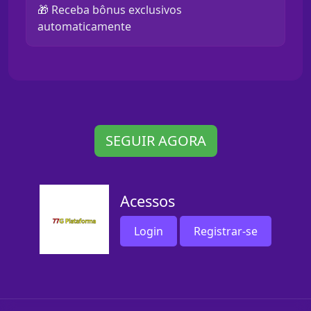
🎁 Receba bônus exclusivos
automaticamente
SEGUIR AGORA
Acessos
Login
Registrar-se