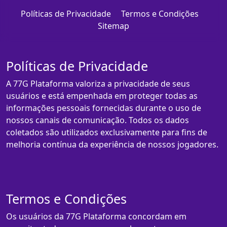
Políticas de Privacidade
Termos e Condições
Sitemap
Políticas de Privacidade
A 77G Plataforma valoriza a privacidade de seus
usuários e está empenhada em proteger todas as
informações pessoais fornecidas durante o uso de
nossos canais de comunicação. Todos os dados
coletados são utilizados exclusivamente para fins de
melhoria contínua da experiência de nossos jogadores.
Termos e Condições
Os usuários da 77G Plataforma concordam em