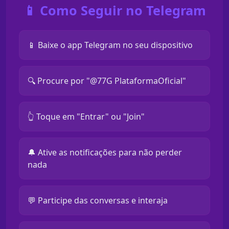
📱 Como Seguir no Telegram
📱 Baixe o app Telegram no seu dispositivo
🔍 Procure por "@77G PlataformaOficial"
👆 Toque em "Entrar" ou "Join"
🔔 Ative as notificações para não perder
nada
💬 Participe das conversas e interaja