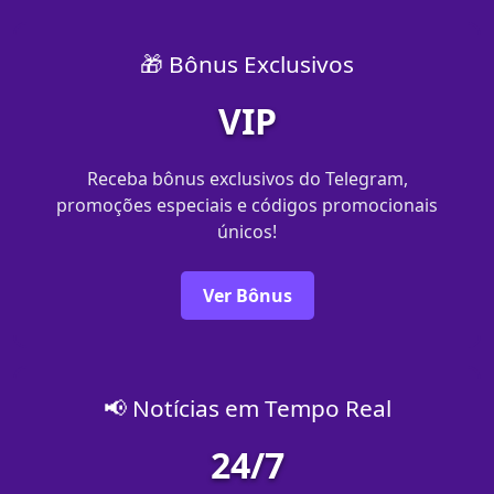
🎁 Bônus Exclusivos
VIP
Receba bônus exclusivos do Telegram,
promoções especiais e códigos promocionais
únicos!
Ver Bônus
📢 Notícias em Tempo Real
24/7