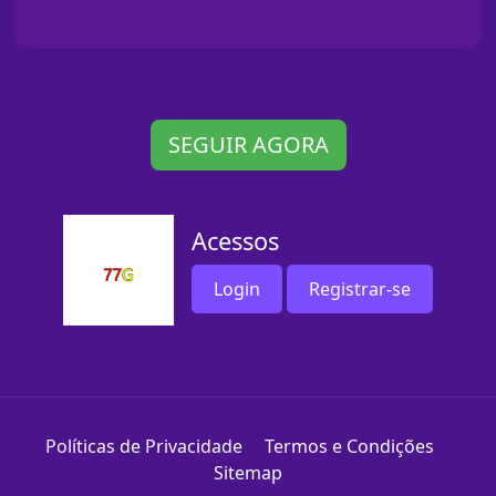
SEGUIR AGORA
Acessos
Login
Registrar-se
Políticas de Privacidade
Termos e Condições
Sitemap