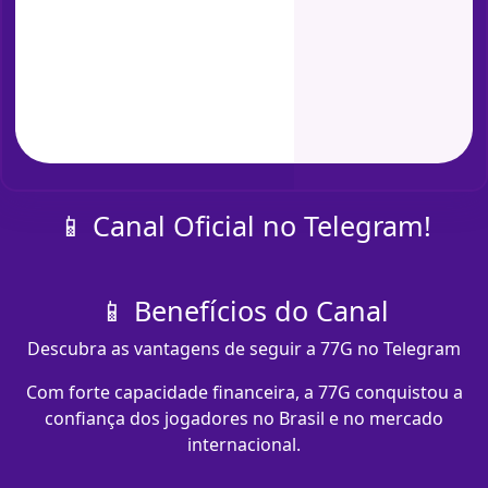
📱 Canal Oficial no Telegram!
📱 Benefícios do Canal
Descubra as vantagens de seguir a 77G no Telegram
Com forte capacidade financeira, a 77G conquistou a
confiança dos jogadores no Brasil e no mercado
internacional.