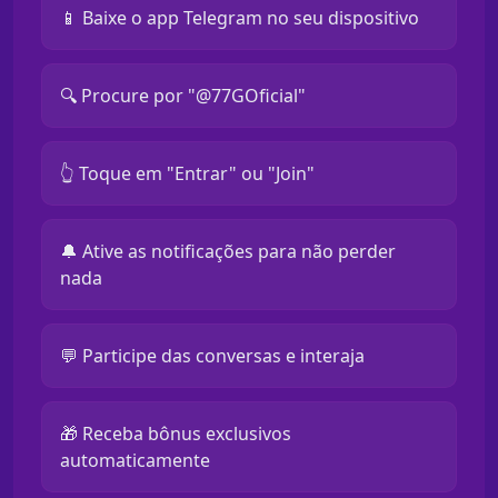
📱 Baixe o app Telegram no seu dispositivo
🔍 Procure por "@77GOficial"
👆 Toque em "Entrar" ou "Join"
🔔 Ative as notificações para não perder
nada
💬 Participe das conversas e interaja
🎁 Receba bônus exclusivos
automaticamente