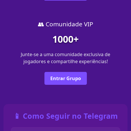
👥 Comunidade VIP
1000+
Junte-se a uma comunidade exclusiva de
jogadores e compartilhe experiências!
Entrar Grupo
📱 Como Seguir no Telegram