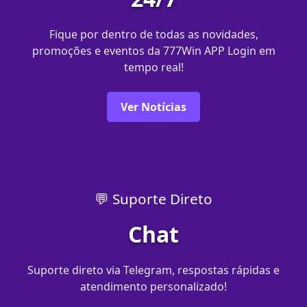
Fique por dentro de todas as novidades,
promoções e eventos da 777Win APP Login em
tempo real!
Ver Notícias
💬 Suporte Direto
Chat
Suporte direto via Telegram, respostas rápidas e
atendimento personalizado!