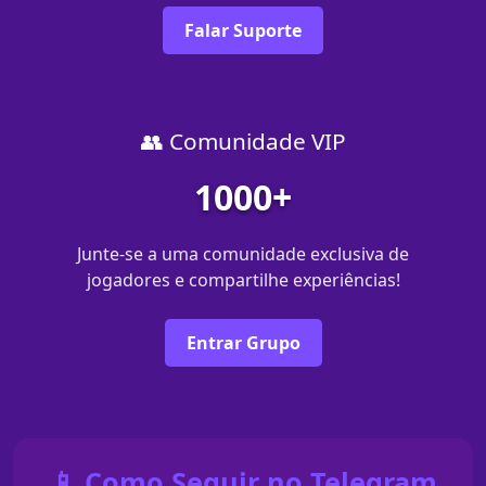
Falar Suporte
👥 Comunidade VIP
1000+
Junte-se a uma comunidade exclusiva de
jogadores e compartilhe experiências!
Entrar Grupo
📱 Como Seguir no Telegram