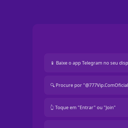
📱 Baixe o app Telegram no seu disp
🔍 Procure por "@777Vip.ComOficial
👆 Toque em "Entrar" ou "Join"