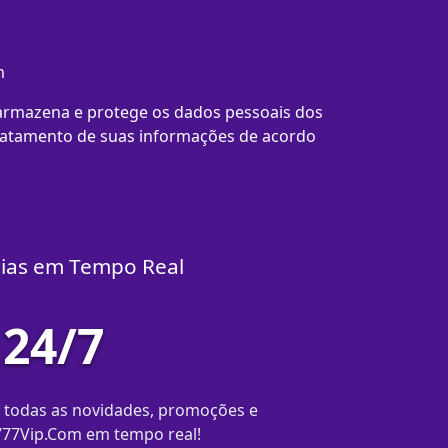
m
 armazena e protege os dados pessoais dos
ratamento de suas informações de acordo
cias em Tempo Real
24/7
e todas as novidades, promoções e
777Vip.Com em tempo real!