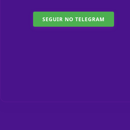
SEGUIR NO TELEGRAM