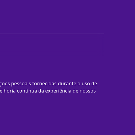
ções pessoais fornecidas durante o uso de
elhoria contínua da experiência de nossos