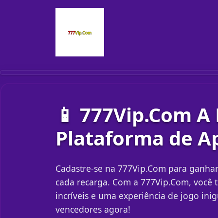
📱 777Vip.Com A
Plataforma de A
Cadastre-se na 777Vip.Com para ganhar
cada recarga. Com a 777Vip.Com, você 
incríveis e uma experiência de jogo inig
vencedores agora!