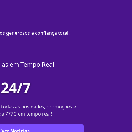
s generosos e confiança total.
cias em Tempo Real
24/7
e todas as novidades, promoções e
da 777G em tempo real!
Ver Notícias