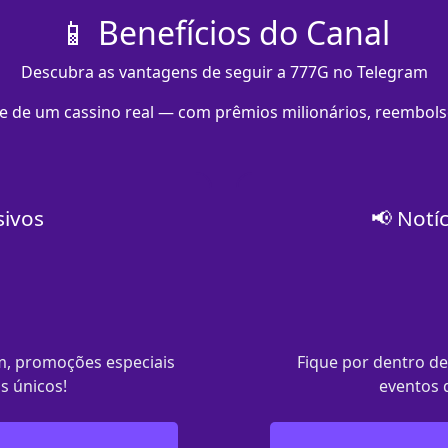
📱 Benefícios do Canal
Descubra as vantagens de seguir a 777G no Telegram
te de um cassino real — com prêmios milionários, reembolso
sivos
📢 Notí
m, promoções especiais
Fique por dentro d
s únicos!
eventos 