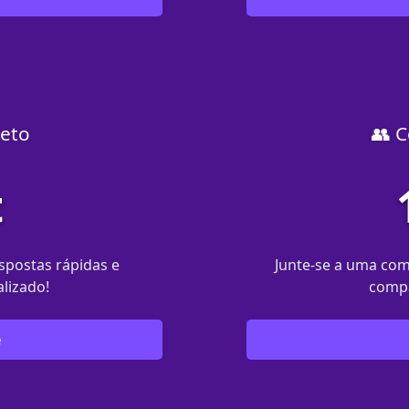
reto
👥 
t
espostas rápidas e
Junte-se a uma com
lizado!
compa
e