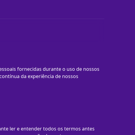
essoais fornecidas durante o uso de nossos
 contínua da experiência de nossos
nte ler e entender todos os termos antes