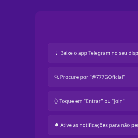
📱 Baixe o app Telegram no seu disp
🔍 Procure por "@777GOficial"
👆 Toque em "Entrar" ou "Join"
🔔 Ative as notificações para não p