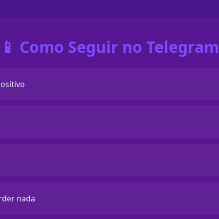
📱 Como Seguir no Telegram
ositivo
erder nada