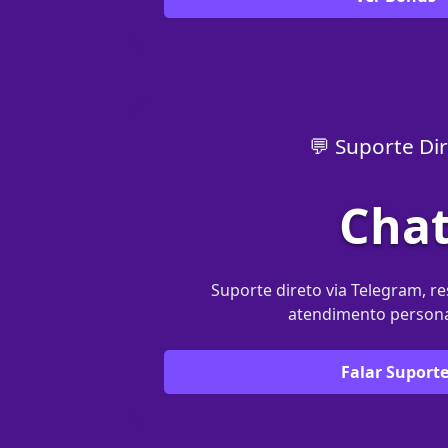
💬 Suporte Di
Cha
Suporte direto via Telegram, r
atendimento persona
Falar Suport