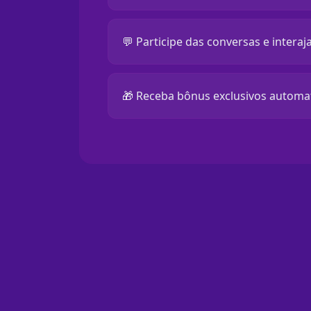
💬 Participe das conversas e interaj
🎁 Receba bônus exclusivos autom