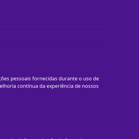
ções pessoais fornecidas durante o uso de
elhoria contínua da experiência de nossos