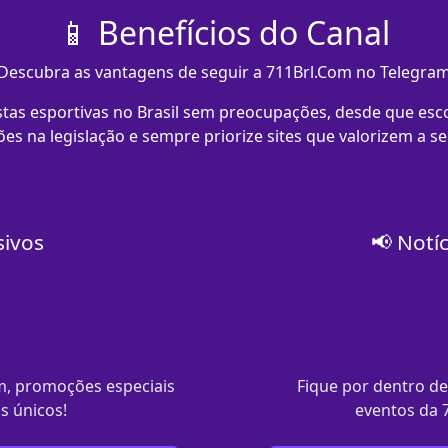
📱 Benefícios do Canal
Descubra as vantagens de seguir a 711Brl.Com no Telegra
tas esportivas no Brasil sem preocupações, desde que esc
ções na legislação e sempre priorize sites que valorizem a 
sivos
📢 Notí
m, promoções especiais
Fique por dentro d
s únicos!
eventos da 