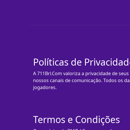
Políticas de Privacida
A 711Brl.Com valoriza a privacidade de seu
nossos canais de comunicação. Todos os dad
jogadores.
Termos e Condições