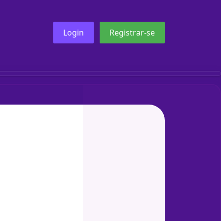
Login
Registrar-se