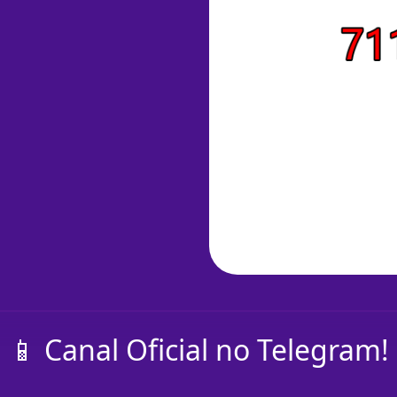
📱 Canal Oficial no Telegram!