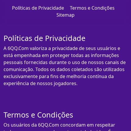
Políticas de Privacidade
Termos e Condições
Sitemap
Políticas de Privacidade
A 6QQ.Com valoriza a privacidade de seus usuários e
está empenhada em proteger todas as informações
pessoais fornecidas durante o uso de nossos canais de
comunicação. Todos os dados coletados são utilizados
exclusivamente para fins de melhoria contínua da
experiência de nossos jogadores.
Termos e Condições
Os usuários da 6QQ.Com concordam em respeitar