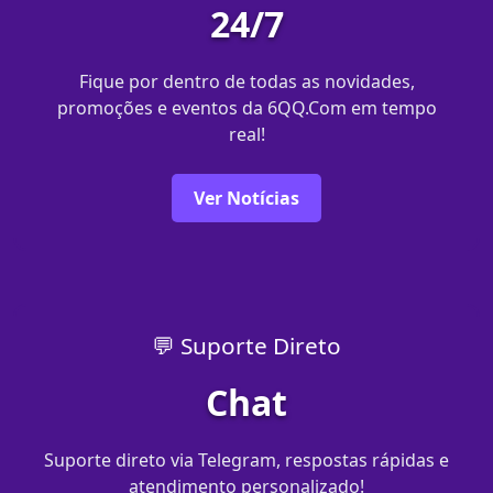
24/7
Fique por dentro de todas as novidades,
promoções e eventos da 6QQ.Com em tempo
real!
Ver Notícias
💬 Suporte Direto
Chat
Suporte direto via Telegram, respostas rápidas e
atendimento personalizado!