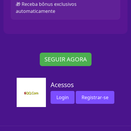
🎁 Receba bônus exclusivos
automaticamente
SEGUIR AGORA
Acessos
Login
Registrar-se