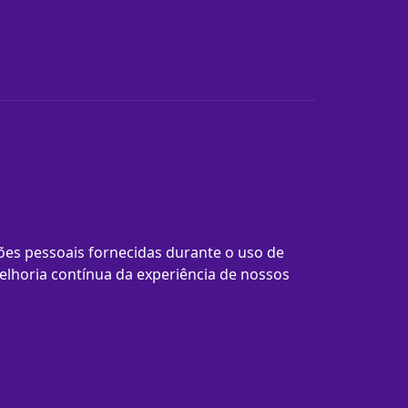
ões pessoais fornecidas durante o uso de
elhoria contínua da experiência de nossos