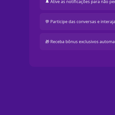
🔔 Ative as notificações para não p
💬 Participe das conversas e interaj
🎁 Receba bônus exclusivos autom