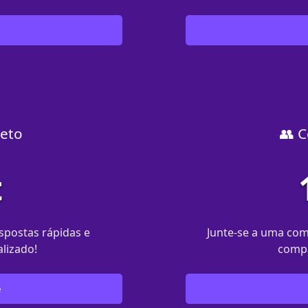
reto
👥 
t
espostas rápidas e
Junte-se a uma com
lizado!
compa
e