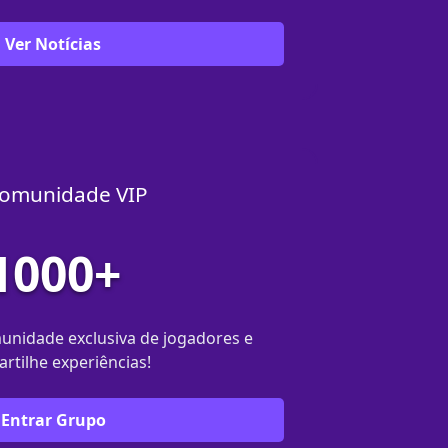
Ver Notícias
Comunidade VIP
1000+
unidade exclusiva de jogadores e
rtilhe experiências!
Entrar Grupo