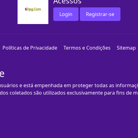
Acessos
Login
Registrar-se
Políticas de Privacidade
Termos e Condições
Sitemap
de
 usuários e está empenhada em proteger todas as informaç
os coletados são utilizados exclusivamente para fins de m