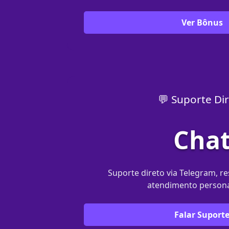
Ver Bônus
💬 Suporte Di
Cha
Suporte direto via Telegram, r
atendimento persona
Falar Suport