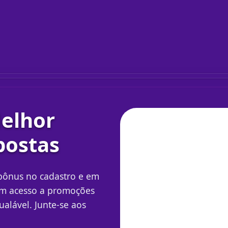
elhor
postas
bônus no cadastro e em
em acesso a promoções
ualável. Junte-se aos