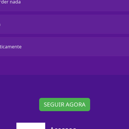
erder nada
a
aticamente
SEGUIR AGORA