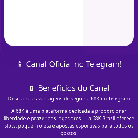
📱 Canal Oficial no Telegram!
📱 Benefícios do Canal
Descubra as vantagens de seguir a 68K no Telegram
A 68K é uma plataforma dedicada a proporcionar
liberdade e prazer aos jogadores — a 68K Brasil oferece
slots, pôquer, roleta e apostas esportivas para todos os
gostos.