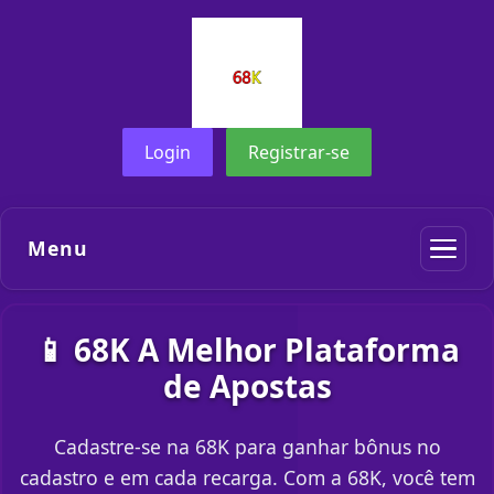
Login
Registrar-se
Menu
📱 68K A Melhor Plataforma
de Apostas
Cadastre-se na 68K para ganhar bônus no
cadastro e em cada recarga. Com a 68K, você tem