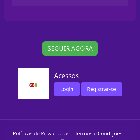
SEGUIR AGORA
Acessos
Login
Registrar-se
Políticas de Privacidade
Termos e Condições