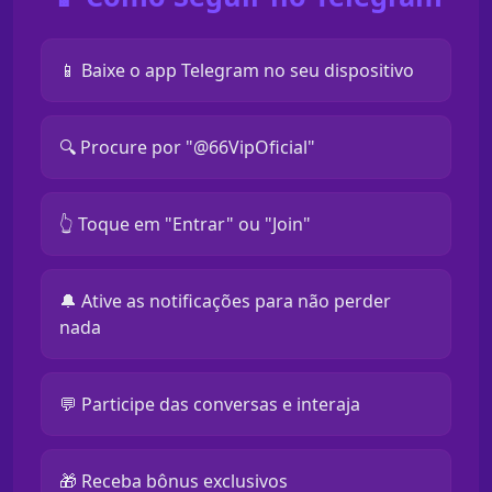
📱 Baixe o app Telegram no seu dispositivo
🔍 Procure por "@66VipOficial"
👆 Toque em "Entrar" ou "Join"
🔔 Ative as notificações para não perder
nada
💬 Participe das conversas e interaja
🎁 Receba bônus exclusivos