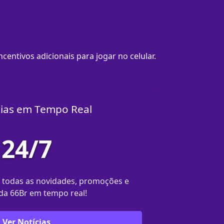
entivos adicionais para jogar no celular.
cias em Tempo Real
24/7
e todas as novidades, promoções e
da 66Br em tempo real!
Ver Notícias