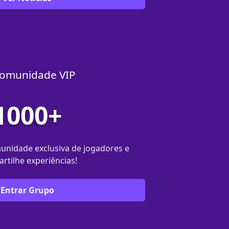
Comunidade VIP
1000+
unidade exclusiva de jogadores e
rtilhe experiências!
Entrar Grupo