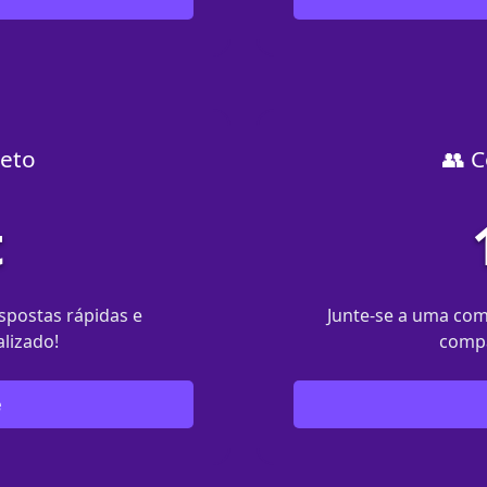
reto
👥 
t
espostas rápidas e
Junte-se a uma com
lizado!
compa
e