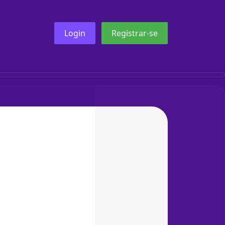
Login
Registrar-se