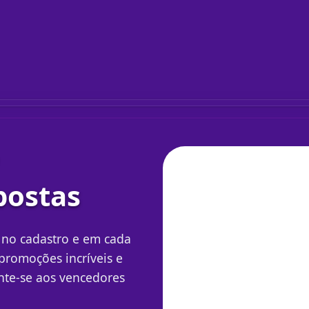
postas
 no cadastro e em cada
promoções incríveis e
unte-se aos vencedores