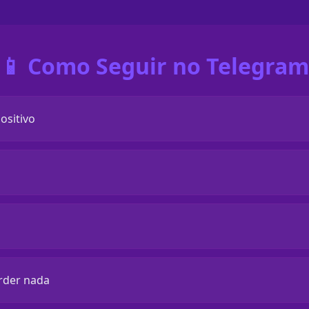
📱 Como Seguir no Telegram
ositivo
erder nada