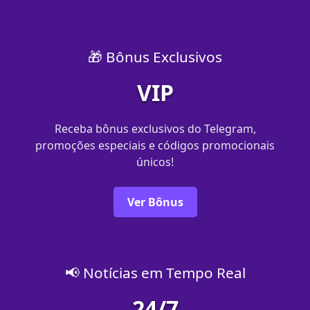
🎁 Bônus Exclusivos
VIP
Receba bônus exclusivos do Telegram,
promoções especiais e códigos promocionais
únicos!
Ver Bônus
📢 Notícias em Tempo Real
24/7