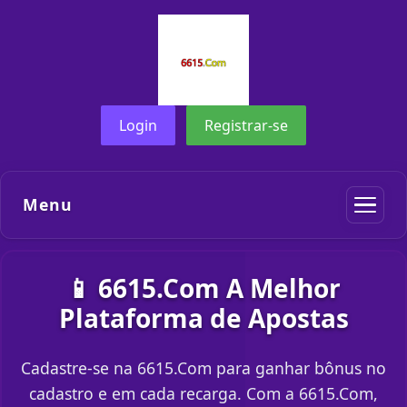
Login
Registrar-se
Menu
📱 6615.Com A Melhor
Plataforma de Apostas
Cadastre-se na 6615.Com para ganhar bônus no
cadastro e em cada recarga. Com a 6615.Com,