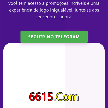
você tem acesso a promoções incríveis e uma
experiência de jogo inigualável. Junte-se aos
vencedores agora!
SEGUIR NO TELEGRAM