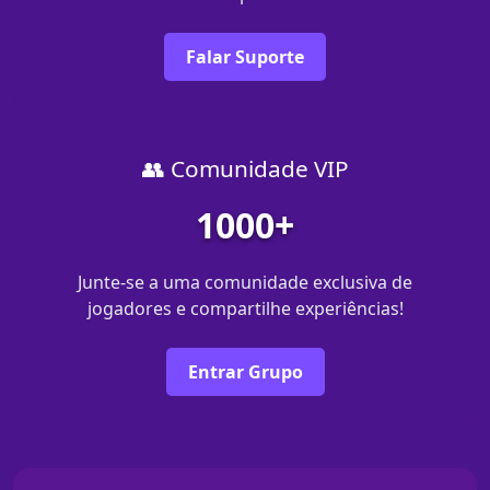
Falar Suporte
👥 Comunidade VIP
1000+
Junte-se a uma comunidade exclusiva de
jogadores e compartilhe experiências!
Entrar Grupo