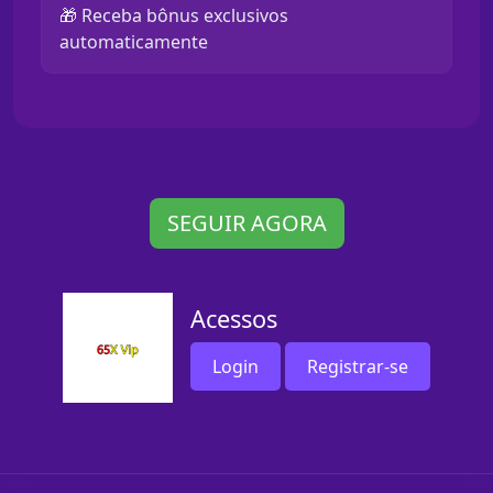
🎁 Receba bônus exclusivos
automaticamente
SEGUIR AGORA
Acessos
Login
Registrar-se