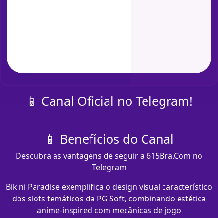
📱 Canal Oficial no Telegram!
📱 Benefícios do Canal
Descubra as vantagens de seguir a 615Bra.Com no
Telegram
Bikini Paradise exemplifica o design visual característico
dos slots temáticos da PG Soft, combinando estética
anime-inspired com mecânicas de jogo