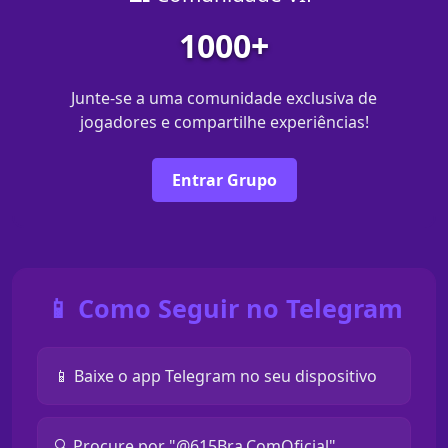
1000+
Junte-se a uma comunidade exclusiva de
jogadores e compartilhe experiências!
Entrar Grupo
📱 Como Seguir no Telegram
📱 Baixe o app Telegram no seu dispositivo
🔍 Procure por "@615Bra.ComOficial"