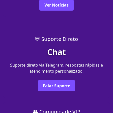
Ver Notícias
💬 Suporte Direto
Chat
Suporte direto via Telegram, respostas rápidas e
atendimento personalizado!
Falar Suporte
👥 Comunidade VIP