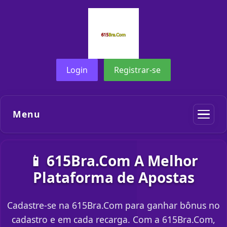
Login
Registrar-se
Menu
📱 615Bra.Com A Melhor
Plataforma de Apostas
Cadastre-se na 615Bra.Com para ganhar bônus no
cadastro e em cada recarga. Com a 615Bra.Com,