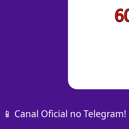
📱 Canal Oficial no Telegram!