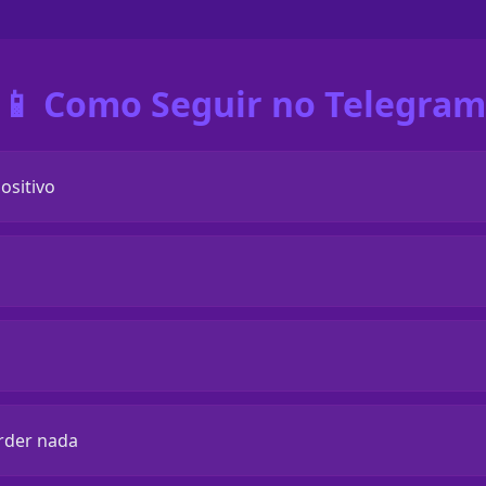
📱 Como Seguir no Telegram
ositivo
erder nada