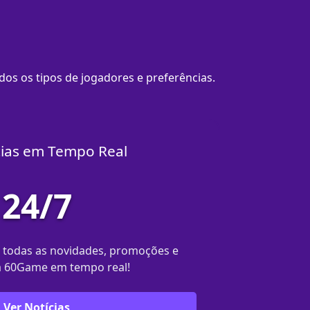
os os tipos de jogadores e preferências.
cias em Tempo Real
24/7
e todas as novidades, promoções e
a 60Game em tempo real!
Ver Notícias