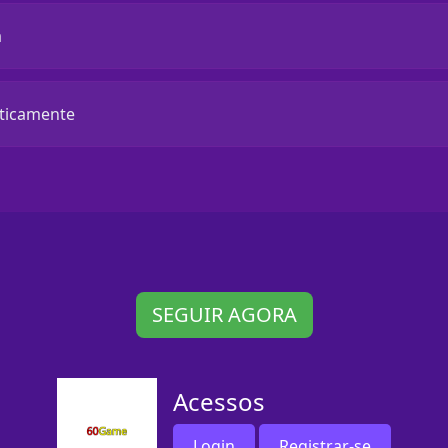
a
aticamente
SEGUIR AGORA
Acessos
Login
Registrar-se