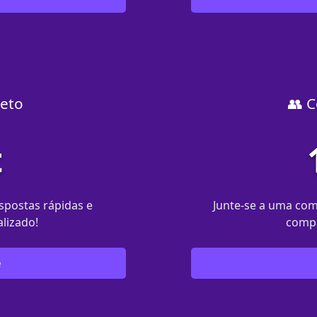
reto
👥 
t
espostas rápidas e
Junte-se a uma com
lizado!
compa
e