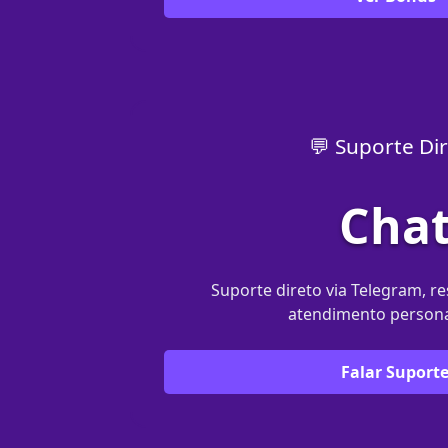
💬 Suporte Di
Cha
Suporte direto via Telegram, r
atendimento persona
Falar Suport