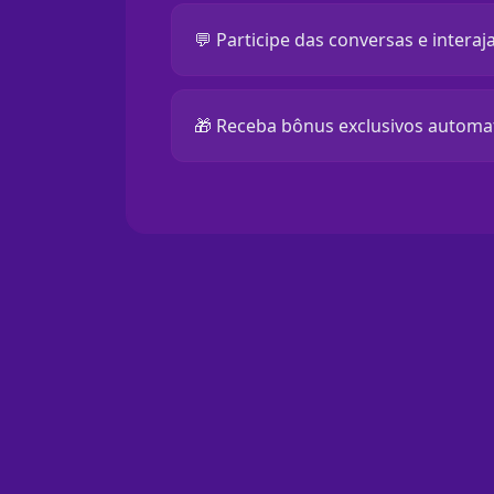
💬 Participe das conversas e interaj
🎁 Receba bônus exclusivos autom