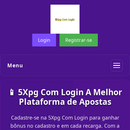
Login
Registrar-se
Menu
📱 5Xpg Com Login A Melhor
Plataforma de Apostas
Cadastre-se na 5Xpg Com Login para ganhar
bônus no cadastro e em cada recarga. Com a