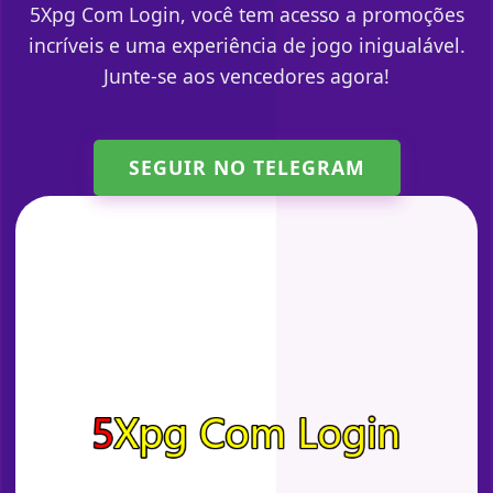
5Xpg Com Login, você tem acesso a promoções
incríveis e uma experiência de jogo inigualável.
Junte-se aos vencedores agora!
SEGUIR NO TELEGRAM