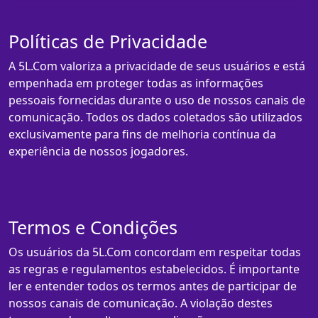
Políticas de Privacidade
A 5L.Com valoriza a privacidade de seus usuários e está
empenhada em proteger todas as informações
pessoais fornecidas durante o uso de nossos canais de
comunicação. Todos os dados coletados são utilizados
exclusivamente para fins de melhoria contínua da
experiência de nossos jogadores.
Termos e Condições
Os usuários da 5L.Com concordam em respeitar todas
as regras e regulamentos estabelecidos. É importante
ler e entender todos os termos antes de participar de
nossos canais de comunicação. A violação destes