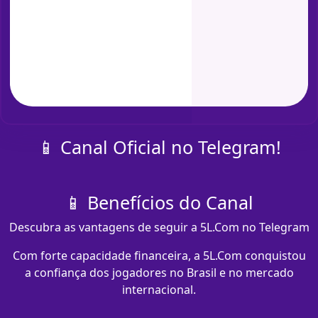
📱 Canal Oficial no Telegram!
📱 Benefícios do Canal
Descubra as vantagens de seguir a 5L.Com no Telegram
Com forte capacidade financeira, a 5L.Com conquistou
a confiança dos jogadores no Brasil e no mercado
internacional.