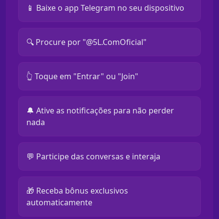
📱 Baixe o app Telegram no seu dispositivo
🔍 Procure por "@5L.ComOficial"
👆 Toque em "Entrar" ou "Join"
🔔 Ative as notificações para não perder
nada
💬 Participe das conversas e interaja
🎁 Receba bônus exclusivos
automaticamente