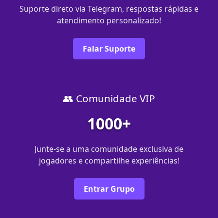
Suporte direto via Telegram, respostas rápidas e
atendimento personalizado!
Falar Suporte
👥 Comunidade VIP
1000+
Junte-se a uma comunidade exclusiva de
jogadores e compartilhe experiências!
Entrar Grupo