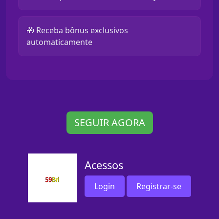
🎁 Receba bônus exclusivos
automaticamente
SEGUIR AGORA
Acessos
Login
Registrar-se