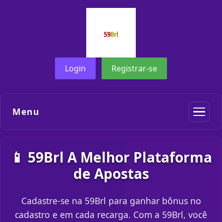
Login
Registrar-se
Menu
📱 59Brl A Melhor Plataforma
de Apostas
Cadastre-se na 59Brl para ganhar bônus no
cadastro e em cada recarga. Com a 59Brl, você