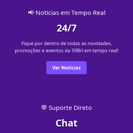
📢 Notícias em Tempo Real
24/7
Fique por dentro de todas as novidades,
promoções e eventos da 59Brl em tempo real!
Ver Notícias
💬 Suporte Direto
Chat