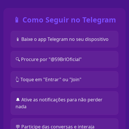
📱 Como Seguir no Telegram
📱 Baixe o app Telegram no seu dispositivo
🔍 Procure por "@59BrlOficial"
👆 Toque em "Entrar" ou "Join"
🔔 Ative as notificações para não perder
nada
💬 Participe das conversas e interaja