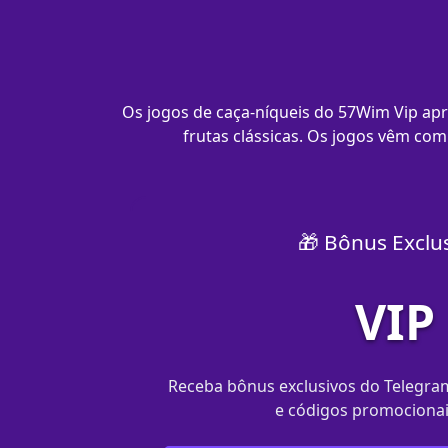
Os jogos de caça-níqueis do 57Wim Vip apre
frutas clássicas. Os jogos vêm com
🎁 Bônus Exclu
VIP
Receba bônus exclusivos do Telegra
e códigos promocionai