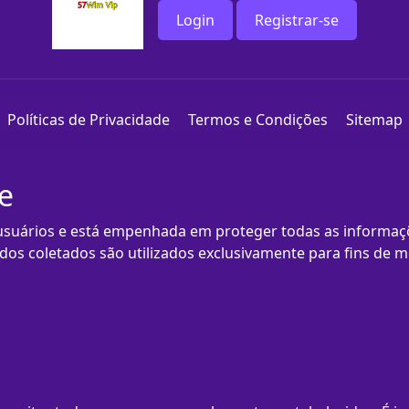
Login
Registrar-se
Políticas de Privacidade
Termos e Condições
Sitemap
de
 usuários e está empenhada em proteger todas as informaç
os coletados são utilizados exclusivamente para fins de m