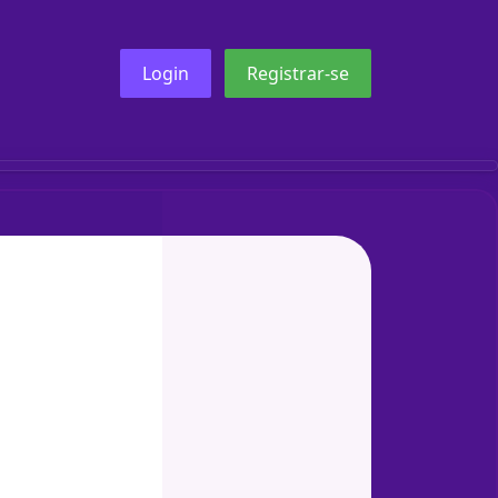
Login
Registrar-se