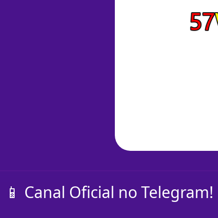
📱 Canal Oficial no Telegram!