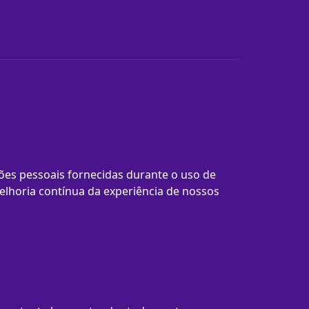
ões pessoais fornecidas durante o uso de
elhoria contínua da experiência de nossos