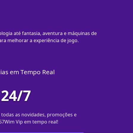
ologia até fantasia, aventura e máquinas de
ara melhorar a experiência de jogo.
cias em Tempo Real
24/7
e todas as novidades, promoções e
57Wim Vip em tempo real!