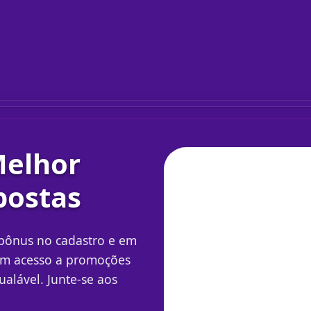
Melhor
postas
bônus no cadastro e em
em acesso a promoções
ualável. Junte-se aos