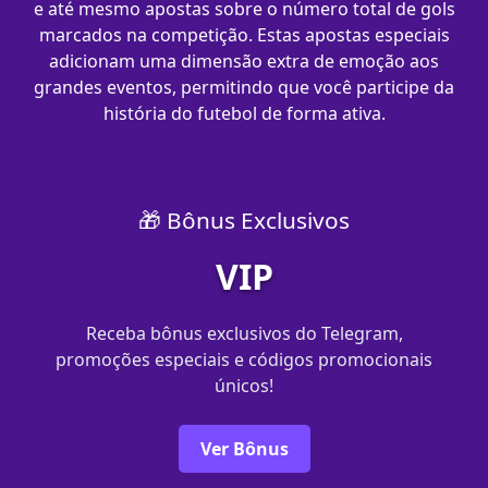
e até mesmo apostas sobre o número total de gols
marcados na competição. Estas apostas especiais
adicionam uma dimensão extra de emoção aos
grandes eventos, permitindo que você participe da
história do futebol de forma ativa.
🎁 Bônus Exclusivos
VIP
Receba bônus exclusivos do Telegram,
promoções especiais e códigos promocionais
únicos!
Ver Bônus