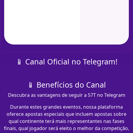
📱 Canal Oficial no Telegram!
📱 Benefícios do Canal
Descubra as vantagens de seguir a 57T no Telegram
Durante estes grandes eventos, nossa plataforma
oferece apostas especiais que incluem apostas sobre
qual continente terá mais representantes nas fases
finais, qual jogador será eleito o melhor da competição,