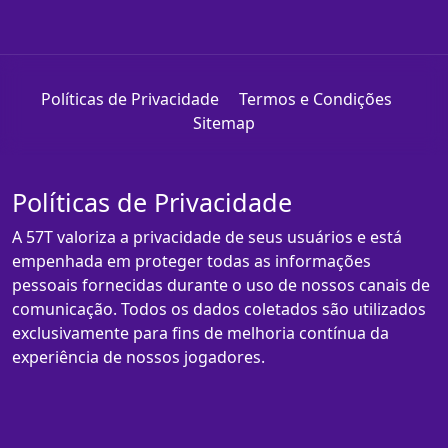
Políticas de Privacidade
Termos e Condições
Sitemap
Políticas de Privacidade
A 57T valoriza a privacidade de seus usuários e está
empenhada em proteger todas as informações
pessoais fornecidas durante o uso de nossos canais de
comunicação. Todos os dados coletados são utilizados
exclusivamente para fins de melhoria contínua da
experiência de nossos jogadores.