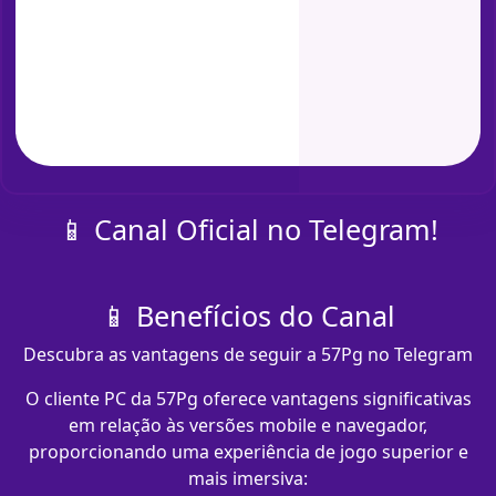
📱 Canal Oficial no Telegram!
📱 Benefícios do Canal
Descubra as vantagens de seguir a 57Pg no Telegram
O cliente PC da 57Pg oferece vantagens significativas
em relação às versões mobile e navegador,
proporcionando uma experiência de jogo superior e
mais imersiva: