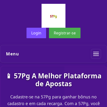
Login
Registrar-se
Menu
📱 57Pg A Melhor Plataforma
de Apostas
Cadastre-se na 57Pg para ganhar bônus no
cadastro e em cada recarga. Com a 57Pg, você