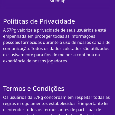
Sitemap
Políticas de Privacidade
A 57Pg valoriza a privacidade de seus usuários e está
empenhada em proteger todas as informações
pessoais fornecidas durante o uso de nossos canais de
comunicação. Todos os dados coletados são utilizados
exclusivamente para fins de melhoria contínua da
experiência de nossos jogadores.
Termos e Condições
Os usuários da 57Pg concordam em respeitar todas as
regras e regulamentos estabelecidos. É importante ler
e entender todos os termos antes de participar de