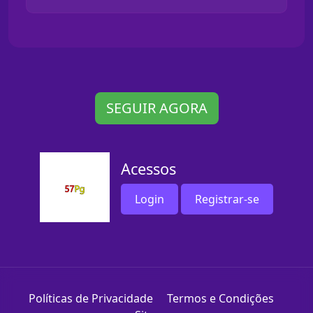
SEGUIR AGORA
Acessos
Login
Registrar-se
Políticas de Privacidade
Termos e Condições