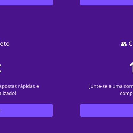
reto
👥 
t
espostas rápidas e
Junte-se a uma com
lizado!
compa
e