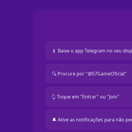
📱 Baixe o app Telegram no seu disp
🔍 Procure por "@57GameOficial"
👆 Toque em "Entrar" ou "Join"
🔔 Ative as notificações para não p