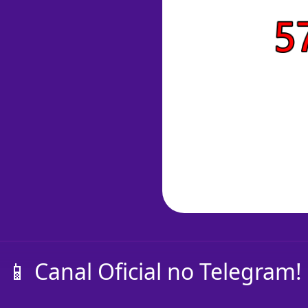
📱 Canal Oficial no Telegram!