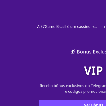
A 57Game Brasil é um cassino real — 
🎁 Bônus Exclu
VIP
Receba bônus exclusivos do Telegra
e códigos promocionai
Ver Bônus