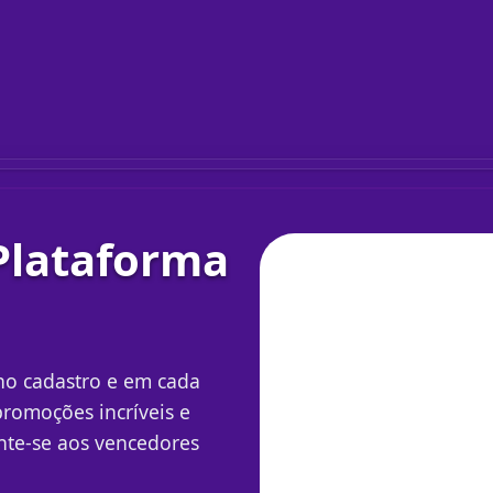
Plataforma
no cadastro e em cada
promoções incríveis e
unte-se aos vencedores