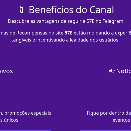
📱 Benefícios do Canal
Descubra as vantagens de seguir a 57E no Telegram
amas de Recompensas no site
57E
estão moldando a experiên
tangíveis e incentivando a lealdade dos usuários.
sivos
📢 Notí
m, promoções especiais
Fique por dentro d
s únicos!
eventos