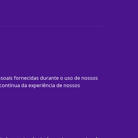
ssoais fornecidas durante o uso de nossos
 contínua da experiência de nossos