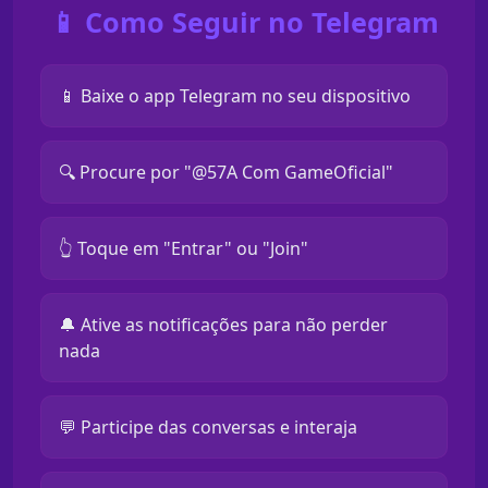
📱 Como Seguir no Telegram
📱 Baixe o app Telegram no seu dispositivo
🔍 Procure por "@57A Com GameOficial"
👆 Toque em "Entrar" ou "Join"
🔔 Ative as notificações para não perder
nada
💬 Participe das conversas e interaja