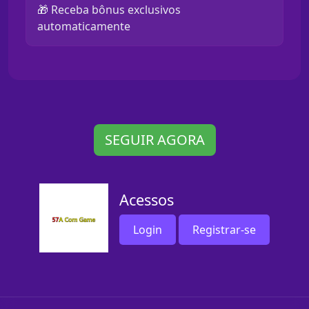
🎁 Receba bônus exclusivos
automaticamente
SEGUIR AGORA
Acessos
Login
Registrar-se