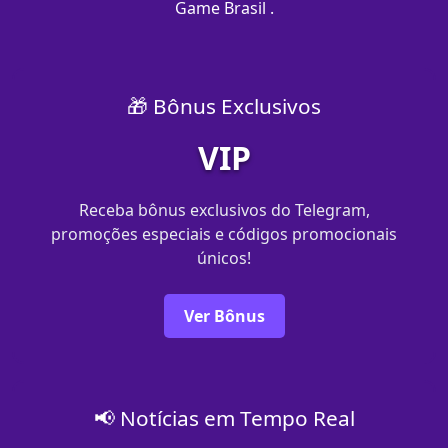
Game Brasil .
🎁 Bônus Exclusivos
VIP
Receba bônus exclusivos do Telegram,
promoções especiais e códigos promocionais
únicos!
Ver Bônus
📢 Notícias em Tempo Real