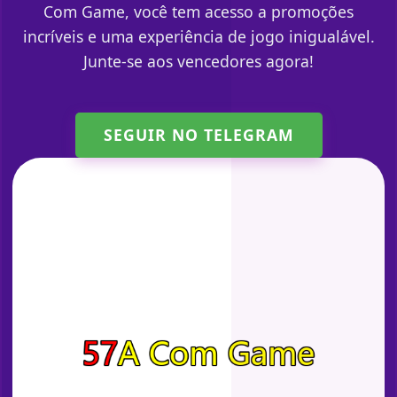
Com Game, você tem acesso a promoções
incríveis e uma experiência de jogo inigualável.
Junte-se aos vencedores agora!
SEGUIR NO TELEGRAM