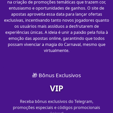
na criação de promoções temáticas que trazem cor,
entusiasmo e oportunidades de ganhos. O site de
apostas aproveita essa data para lançar ofertas
exclusivas, incentivando tanto novos jogadores quanto
os usuários mais assíduos a desfrutarem de
experiências únicas. A ideia é unir a paixão pela folia à
emoção das apostas online, garantindo que todos
possam vivenciar a magia do Carnaval, mesmo que
virtualmente.
🎁 Bônus Exclusivos
VIP
Receba bônus exclusivos do Telegram,
promoções especiais e códigos promocionais