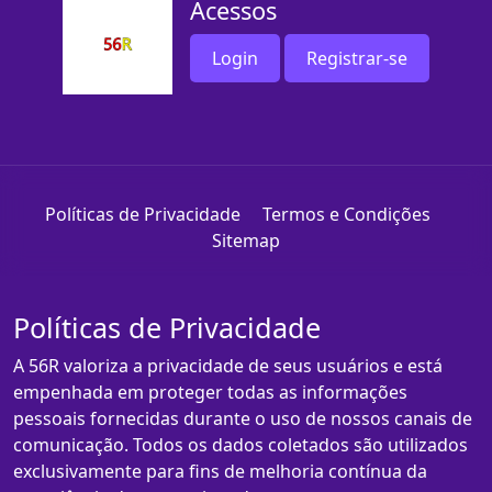
Acessos
Login
Registrar-se
Políticas de Privacidade
Termos e Condições
Sitemap
Políticas de Privacidade
A 56R valoriza a privacidade de seus usuários e está
empenhada em proteger todas as informações
pessoais fornecidas durante o uso de nossos canais de
comunicação. Todos os dados coletados são utilizados
exclusivamente para fins de melhoria contínua da