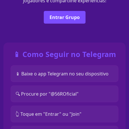
jogadores e compartilhe experiências!
Entrar Grupo
📱 Como Seguir no Telegram
📱 Baixe o app Telegram no seu dispositivo
🔍 Procure por "@56ROficial"
👆 Toque em "Entrar" ou "Join"