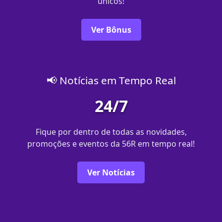
únicos!
Ver Bônus
📢 Notícias em Tempo Real
24/7
Fique por dentro de todas as novidades,
promoções e eventos da 56R em tempo real!
Ver Notícias