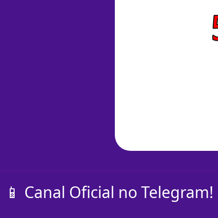
📱 Canal Oficial no Telegram!