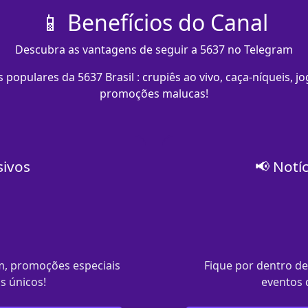
📱 Benefícios do Canal
Descubra as vantagens de seguir a 5637 no Telegram
s populares da 5637 Brasil : crupiês ao vivo, caça-níqueis,
promoções malucas!
sivos
📢 Notí
m, promoções especiais
Fique por dentro d
s únicos!
eventos 