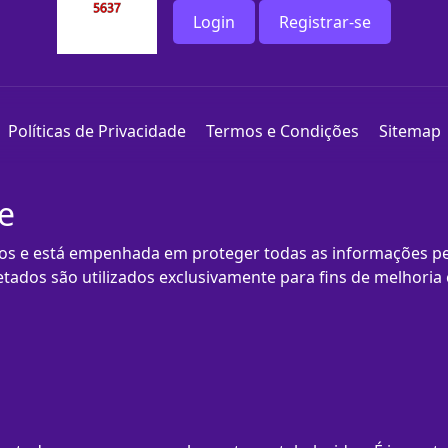
Login
Registrar-se
Políticas de Privacidade
Termos e Condições
Sitemap
de
rios e está empenhada em proteger todas as informações p
tados são utilizados exclusivamente para fins de melhoria