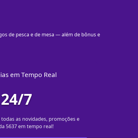
 jogos de pesca e de mesa — além de bônus e
cias em Tempo Real
24/7
e todas as novidades, promoções e
da 5637 em tempo real!