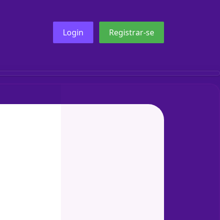
Login
Registrar-se