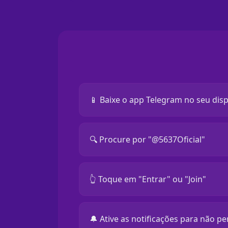
📱 Baixe o app Telegram no seu disp
🔍 Procure por "@5637Oficial"
👆 Toque em "Entrar" ou "Join"
🔔 Ative as notificações para não p