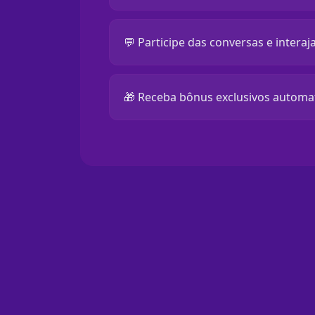
💬 Participe das conversas e interaj
🎁 Receba bônus exclusivos autom