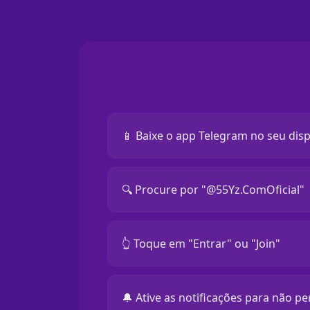
📱 Baixe o app Telegram no seu disp
🔍 Procure por "@55Yz.ComOficial"
👆 Toque em "Entrar" ou "Join"
🔔 Ative as notificações para não p