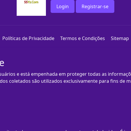
Login
Registrar-se
Políticas de Privacidade
Termos e Condições
Sitemap
de
usuários e está empenhada em proteger todas as informaçõ
os coletados são utilizados exclusivamente para fins de m