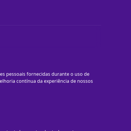
es pessoais fornecidas durante o uso de
elhoria contínua da experiência de nossos