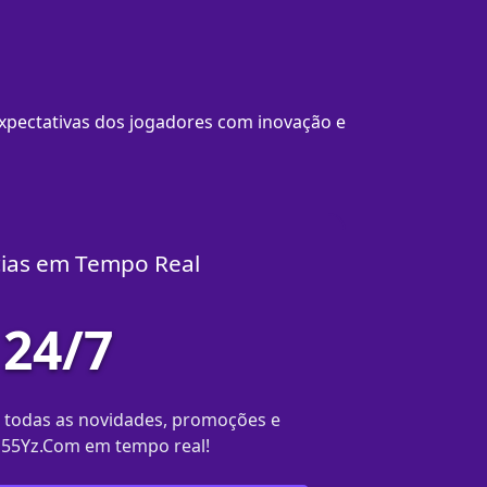
xpectativas dos jogadores com inovação e
cias em Tempo Real
24/7
e todas as novidades, promoções e
 55Yz.Com em tempo real!