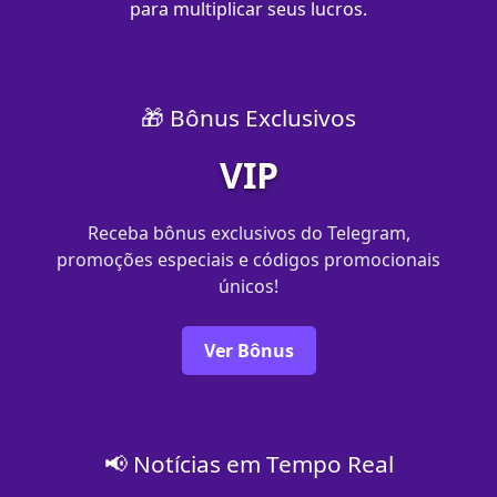
para multiplicar seus lucros.
🎁 Bônus Exclusivos
VIP
Receba bônus exclusivos do Telegram,
promoções especiais e códigos promocionais
únicos!
Ver Bônus
📢 Notícias em Tempo Real