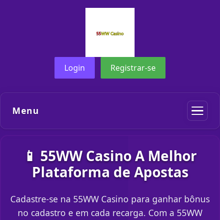
Login
Registrar-se
Menu
📱 55WW Casino A Melhor
Plataforma de Apostas
Cadastre-se na 55WW Casino para ganhar bônus
no cadastro e em cada recarga. Com a 55WW