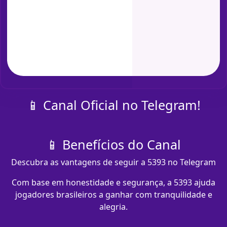
📱 Canal Oficial no Telegram!
📱 Benefícios do Canal
Descubra as vantagens de seguir a 5393 no Telegram
Com base em honestidade e segurança, a 5393 ajuda
jogadores brasileiros a ganhar com tranquilidade e
alegria.