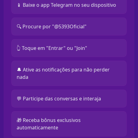
📱 Baixe o app Telegram no seu dispositivo
🔍 Procure por "@5393Oficial"
👆 Toque em "Entrar" ou "Join"
🔔 Ative as notificações para não perder
nada
💬 Participe das conversas e interaja
🎁 Receba bônus exclusivos
automaticamente