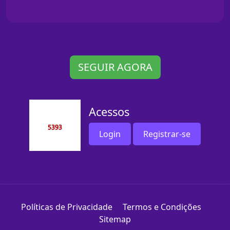
SEGUIR AGORA
Acessos
Login
Registrar-se
Políticas de Privacidade
Termos e Condições
Sitemap