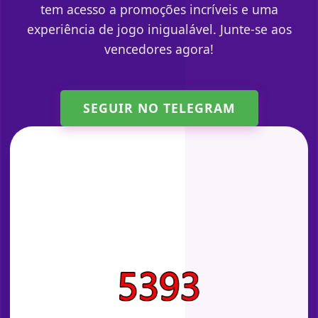
tem acesso a promoções incríveis e uma
experiência de jogo inigualável. Junte-se aos
vencedores agora!
SEGUIR NO TELEGRAM