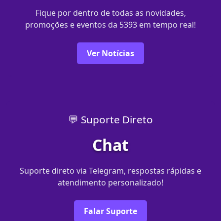
Fique por dentro de todas as novidades,
promoções e eventos da 5393 em tempo real!
Ver Notícias
💬 Suporte Direto
Chat
Suporte direto via Telegram, respostas rápidas e
atendimento personalizado!
Falar Suporte