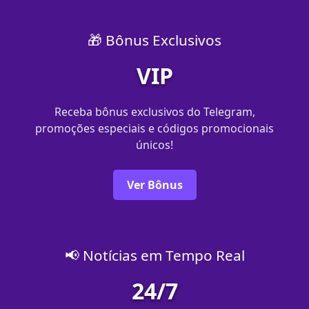
🎁 Bônus Exclusivos
VIP
Receba bônus exclusivos do Telegram,
promoções especiais e códigos promocionais
únicos!
Ver Bônus
📢 Notícias em Tempo Real
24/7