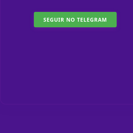
SEGUIR NO TELEGRAM