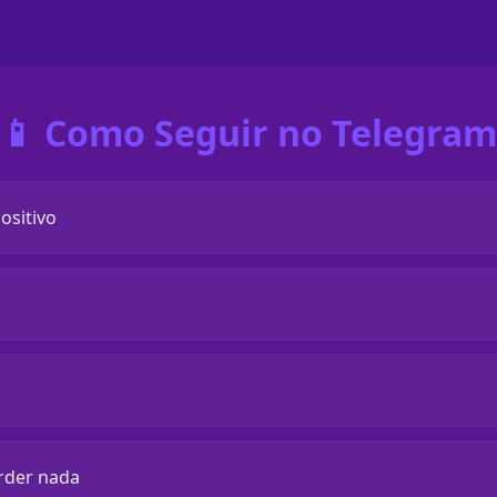
📱 Como Seguir no Telegram
ositivo
erder nada