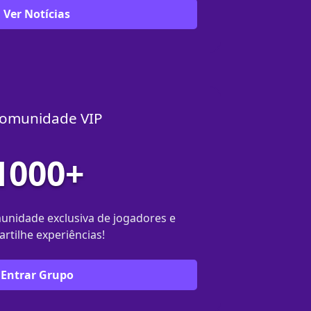
Ver Notícias
Comunidade VIP
1000+
unidade exclusiva de jogadores e
rtilhe experiências!
Entrar Grupo