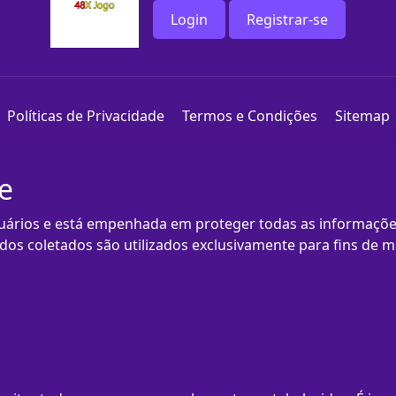
Login
Registrar-se
Políticas de Privacidade
Termos e Condições
Sitemap
de
usuários e está empenhada em proteger todas as informaçõe
os coletados são utilizados exclusivamente para fins de m