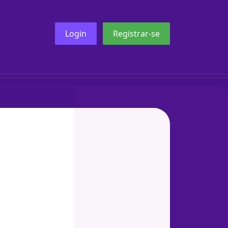
Login
Registrar-se