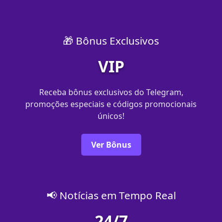
🎁 Bônus Exclusivos
VIP
Receba bônus exclusivos do Telegram,
promoções especiais e códigos promocionais
únicos!
Ver Bônus
📢 Notícias em Tempo Real
24/7