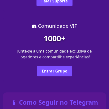
Falar Suporte
👥 Comunidade VIP
1000+
Junte-se a uma comunidade exclusiva de
jogadores e compartilhe experiências!
Entrar Grupo
📱 Como Seguir no Telegram