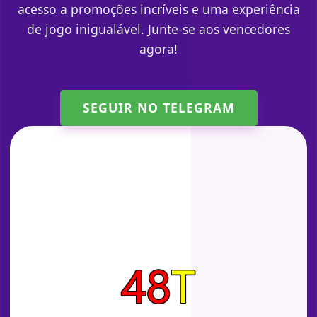
acesso a promoções incríveis e uma experiência
de jogo inigualável. Junte-se aos vencedores
agora!
SEGUIR NO TELEGRAM