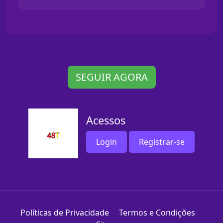
SEGUIR AGORA
Acessos
Login
Registrar-se
Políticas de Privacidade
Termos e Condições