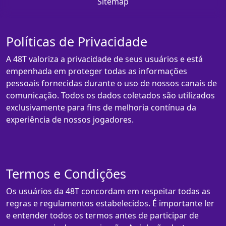
Sitemap
Políticas de Privacidade
A 48T valoriza a privacidade de seus usuários e está
empenhada em proteger todas as informações
pessoais fornecidas durante o uso de nossos canais de
comunicação. Todos os dados coletados são utilizados
exclusivamente para fins de melhoria contínua da
experiência de nossos jogadores.
Termos e Condições
Os usuários da 48T concordam em respeitar todas as
regras e regulamentos estabelecidos. É importante ler
e entender todos os termos antes de participar de