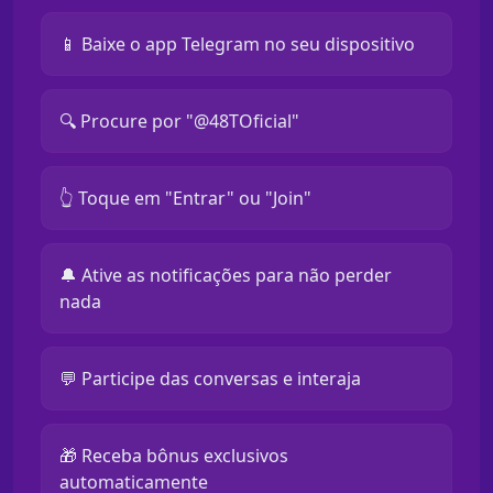
📱 Baixe o app Telegram no seu dispositivo
🔍 Procure por "@48TOficial"
👆 Toque em "Entrar" ou "Join"
🔔 Ative as notificações para não perder
nada
💬 Participe das conversas e interaja
🎁 Receba bônus exclusivos
automaticamente