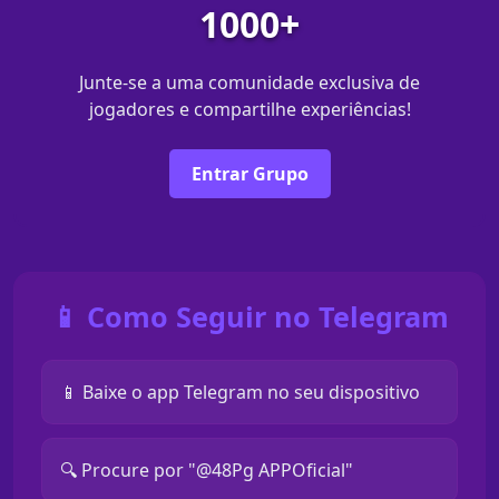
1000+
Junte-se a uma comunidade exclusiva de
jogadores e compartilhe experiências!
Entrar Grupo
📱 Como Seguir no Telegram
📱 Baixe o app Telegram no seu dispositivo
🔍 Procure por "@48Pg APPOficial"