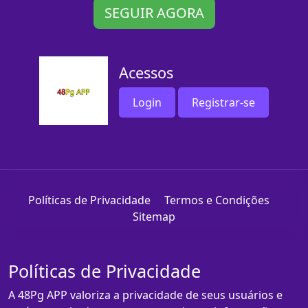
SEGUIR AGORA
Acessos
Login
Registrar-se
Políticas de Privacidade
Termos e Condições
Sitemap
Políticas de Privacidade
A 48Pg APP valoriza a privacidade de seus usuários e