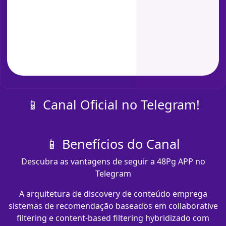
📱 Canal Oficial no Telegram!
📱 Benefícios do Canal
Descubra as vantagens de seguir a 48Pg APP no
Telegram
A arquitetura de discovery de conteúdo emprega
sistemas de recomendação baseados em collaborative
filtering e content-based filtering hybridizado com