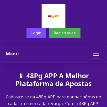
Login
Registrar-se
Menu
📱 48Pg APP A Melhor
Plataforma de Apostas
Cadastre-se na 48Pg APP para ganhar bônus no
cadastro e em cada recarga. Com a 48Pg APP,