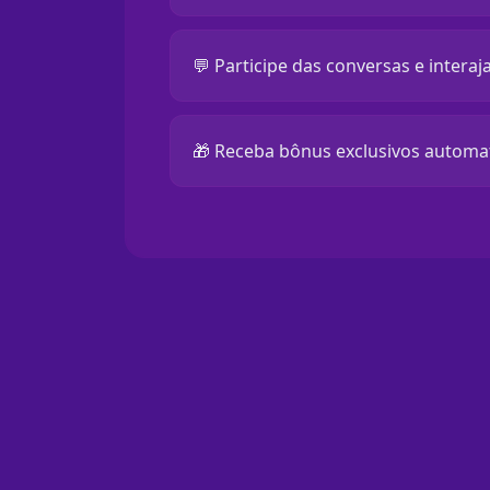
💬 Participe das conversas e interaj
🎁 Receba bônus exclusivos autom