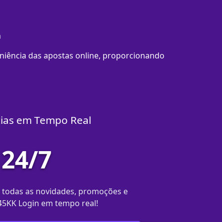
m
niência das apostas online, proporcionando
cias em Tempo Real
24/7
e todas as novidades, promoções e
45KK Login em tempo real!