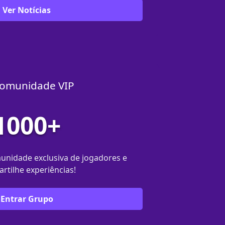
Ver Notícias
Comunidade VIP
1000+
unidade exclusiva de jogadores e
rtilhe experiências!
Entrar Grupo