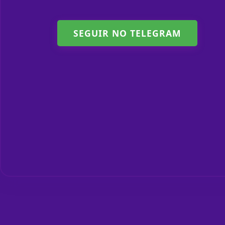
SEGUIR NO TELEGRAM