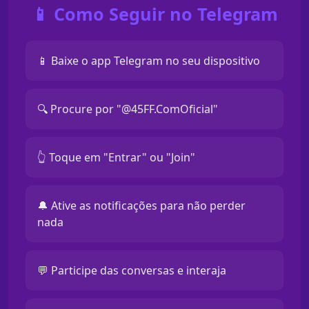
📱 Como Seguir no Telegram
📱 Baixe o app Telegram no seu dispositivo
🔍 Procure por "@45FF.ComOficial"
👆 Toque em "Entrar" ou "Join"
🔔 Ative as notificações para não perder
nada
💬 Participe das conversas e interaja