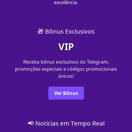
excelência.
🎁 Bônus Exclusivos
VIP
Receba bônus exclusivos do Telegram,
promoções especiais e códigos promocionais
únicos!
Ver Bônus
📢 Notícias em Tempo Real