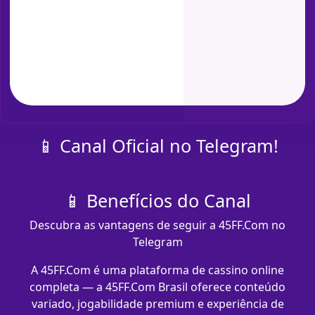
📱 Canal Oficial no Telegram!
📱 Benefícios do Canal
Descubra as vantagens de seguir a 45FF.Com no
Telegram
A 45FF.Com é uma plataforma de cassino online
completa — a 45FF.Com Brasil oferece conteúdo
variado, jogabilidade premium e experiência de