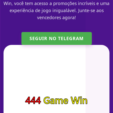
Win, você tem acesso a promoções incríveis e uma
experiência de jogo inigualável. Junte-se aos
vencedores agora!
SEGUIR NO TELEGRAM