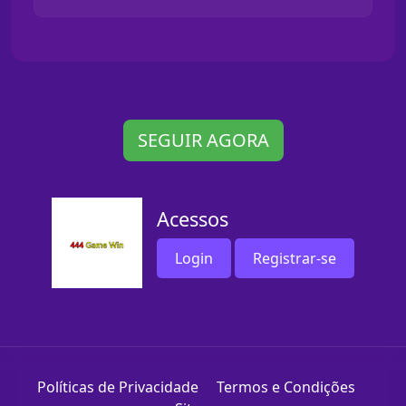
SEGUIR AGORA
Acessos
Login
Registrar-se
Políticas de Privacidade
Termos e Condições