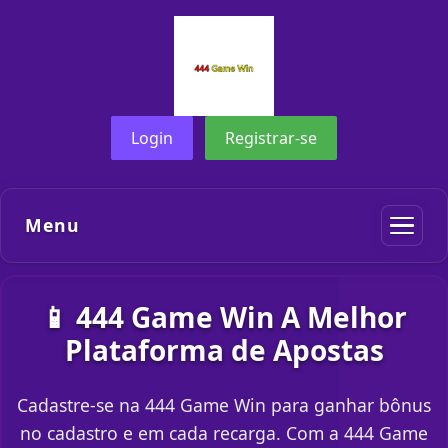
Login
Registrar-se
Menu
📱 444 Game Win A Melhor
Plataforma de Apostas
Cadastre-se na 444 Game Win para ganhar bônus
no cadastro e em cada recarga. Com a 444 Game