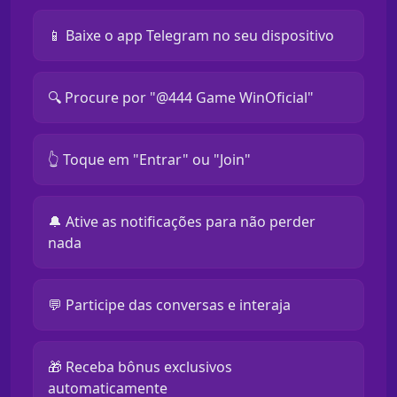
📱 Baixe o app Telegram no seu dispositivo
🔍 Procure por "@444 Game WinOficial"
👆 Toque em "Entrar" ou "Join"
🔔 Ative as notificações para não perder
nada
💬 Participe das conversas e interaja
🎁 Receba bônus exclusivos
automaticamente