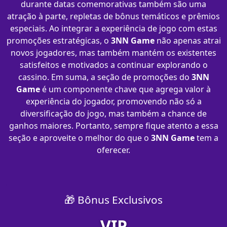
durante datas comemorativas também são uma
atração à parte, repletas de bônus temáticos e prêmios
especiais. Ao integrar a experiência de jogo com estas
promoções estratégicas, o
3NN Game
não apenas atrai
novos jogadores, mas também mantém os existentes
satisfeitos e motivados a continuar explorando o
cassino. Em suma, a seção de promoções do
3NN
Game
é um componente chave que agrega valor à
experiência do jogador, promovendo não só a
diversificação do jogo, mas também a chance de
ganhos maiores. Portanto, sempre fique atento a essa
seção e aproveite o melhor do que o
3NN Game
tem a
oferecer.
🎁 Bônus Exclusivos
VIP