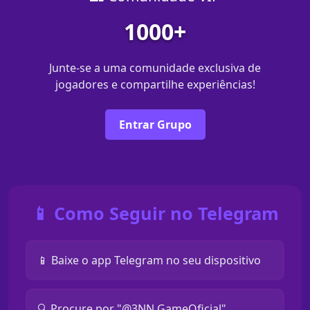
1000+
Junte-se a uma comunidade exclusiva de
jogadores e compartilhe experiências!
Entrar Grupo
📱 Como Seguir no Telegram
📱 Baixe o app Telegram no seu dispositivo
🔍 Procure por "@3NN GameOficial"