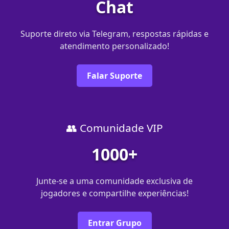
Chat
Suporte direto via Telegram, respostas rápidas e
atendimento personalizado!
Falar Suporte
👥 Comunidade VIP
1000+
Junte-se a uma comunidade exclusiva de
jogadores e compartilhe experiências!
Entrar Grupo