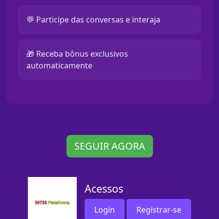
💬 Participe das conversas e interaja
🎁 Receba bônus exclusivos
automaticamente
SEGUIR AGORA
Acessos
Login
Registrar-se