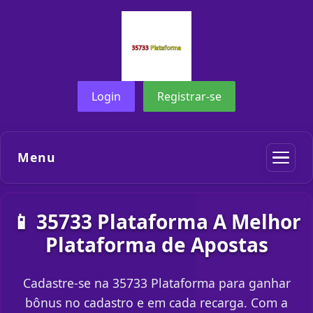
Login
Registrar-se
Menu
📱 35733 Plataforma A Melhor
Plataforma de Apostas
Cadastre-se na 35733 Plataforma para ganhar
bônus no cadastro e em cada recarga. Com a