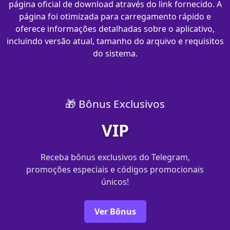
página oficial de download através do link fornecido. A
página foi otimizada para carregamento rápido e
oferece informações detalhadas sobre o aplicativo,
incluindo versão atual, tamanho do arquivo e requisitos
do sistema.
🎁 Bônus Exclusivos
VIP
Receba bônus exclusivos do Telegram,
promoções especiais e códigos promocionais
únicos!
Ver Bônus