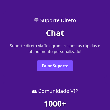
💬 Suporte Direto
Chat
Suporte direto via Telegram, respostas rápidas e
atendimento personalizado!
Falar Suporte
👥 Comunidade VIP
1000+