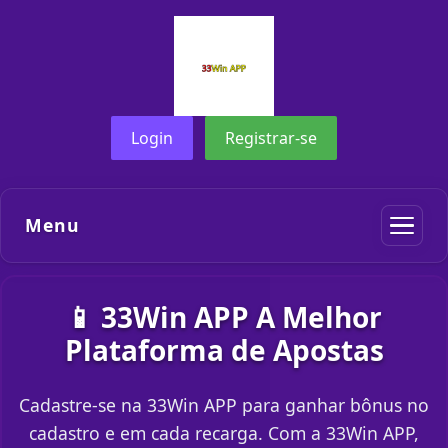
Login
Registrar-se
Menu
📱 33Win APP A Melhor
Plataforma de Apostas
Cadastre-se na 33Win APP para ganhar bônus no
cadastro e em cada recarga. Com a 33Win APP,