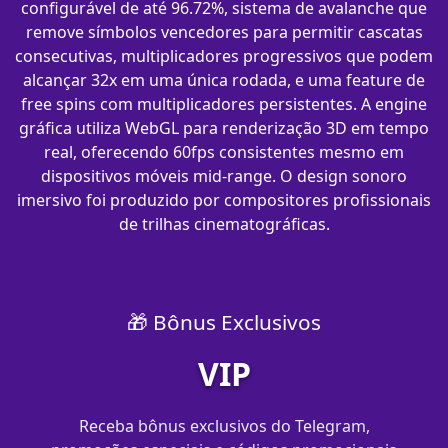
configurável de até 96.72%, sistema de avalanche que
remove símbolos vencedores para permitir cascatas
consecutivas, multiplicadores progressivos que podem
alcançar 32x em uma única rodada, e uma feature de
free spins com multiplicadores persistentes. A engine
gráfica utiliza WebGL para renderização 3D em tempo
real, oferecendo 60fps consistentes mesmo em
dispositivos móveis mid-range. O design sonoro
imersivo foi produzido por compositores profissionais
de trilhas cinematográficas.
🎁 Bônus Exclusivos
VIP
Receba bônus exclusivos do Telegram,