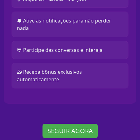
🔔 Ative as notificações para não perder
nada
💬 Participe das conversas e interaja
🎁 Receba bônus exclusivos
automaticamente
SEGUIR AGORA