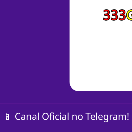
📱 Canal Oficial no Telegram!