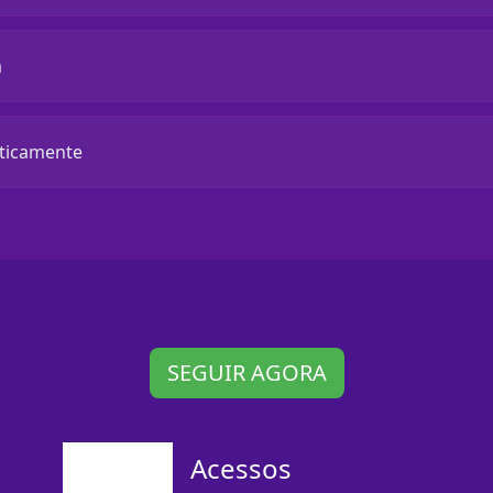
a
aticamente
SEGUIR AGORA
Acessos