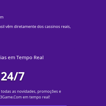
am
l vêm diretamente dos cassinos reais,
cias em Tempo Real
24/7
e todas as novidades, promoções e
33Game.Com em tempo real!