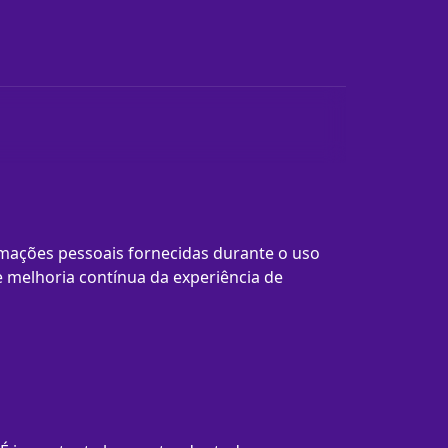
mações pessoais fornecidas durante o uso
e melhoria contínua da experiência de