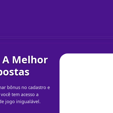
 A Melhor
postas
ar bônus no cadastro e
você tem acesso a
e jogo inigualável.