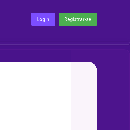
Login
Registrar-se