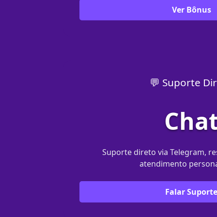
Ver Bônus
💬 Suporte Di
Cha
Suporte direto via Telegram, r
atendimento persona
Falar Suport