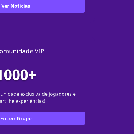
Ver Notícias
Comunidade VIP
1000+
unidade exclusiva de jogadores e
rtilhe experiências!
Entrar Grupo