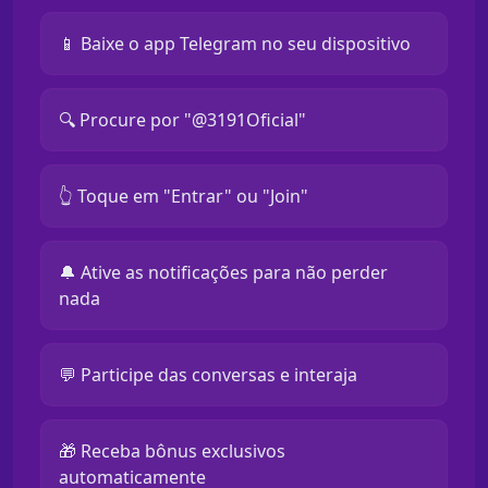
📱 Baixe o app Telegram no seu dispositivo
🔍 Procure por "@3191Oficial"
👆 Toque em "Entrar" ou "Join"
🔔 Ative as notificações para não perder
nada
💬 Participe das conversas e interaja
🎁 Receba bônus exclusivos
automaticamente