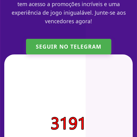
tem acesso a promoções incríveis e uma
experiência de jogo inigualável. Junte-se aos
vencedores agora!
SEGUIR NO TELEGRAM